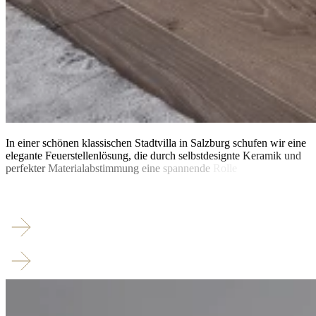
In
einer
schönen
klassischen
Stadtvilla
in
Salzburg
schufen
wir
eine
elegante
Feuerstellenlösung,
die
durch
selbstdesignte
Keramik
und
perfekter
Materialabstimmung
eine
spannende
Rolle
im
Raum
schafft
ohne
in
Konkurrenz
zur
Küche
oder
als
Hauptkörper
im
Raum
zu
stehen.